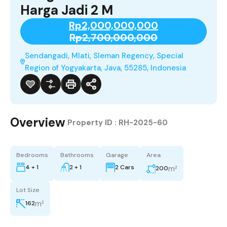
Harga Jadi 2 M
Rp2,000,000,000
Rp2,700,000,000
Sendangadi, Mlati, Sleman Regency, Special
Region of Yogyakarta, Java, 55285, Indonesia
Overview
|
Property ID :
RH-2025-60
Bedrooms
Bathrooms
Garage
Area
4 + 1
2 + 1
2 Cars
m²
200
Lot Size
m²
162