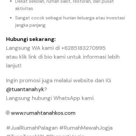
Dekat sekolah, rumah sakit, restoran, dan pusat
aktivitas
Sangat cocok sebagai hunian keluarga atau investasi
jangka panjang
Hubungi sekarang:
Langsung WA kami di +6285183270995
atau klik link di bio kami untuk informasi lebih
lanjut!
Ingin promosi juga melalui website dan IG
@tuantanah.yk
?
Langsung hubungi WhatsApp kami.
🌐
www.rumahtanahkos.com
#JualRumahPalagan #RumahMewahJogja