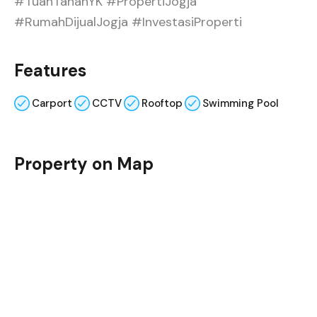
#TuanTanahYK #PropertiJogja
#RumahDijualJogja #InvestasiProperti
Features
Carport
CCTV
Rooftop
Swimming Pool
Property on Map