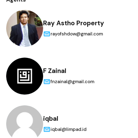
Ray Astho Property
rayofshdow@gmail.com
F Zainal
fnzainal@gmail.com
iqbal
iqbal@limpad.id