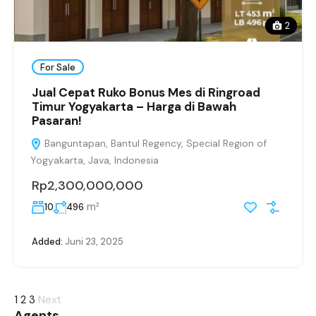
2
For Sale
Jual Cepat Ruko Bonus Mes di Ringroad
Timur Yogyakarta – Harga di Bawah
Pasaran!
Banguntapan, Bantul Regency, Special Region of
Yogyakarta, Java, Indonesia
Rp2,300,000,000
m²
10
496
Added:
Juni 23, 2025
1
2
3
Next
Agents