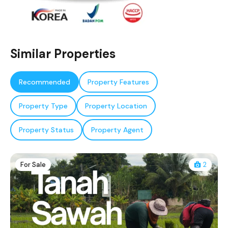
Similar Properties
Recommended
Property Features
Property Type
Property Location
Property Status
Property Agent
For Sale
2