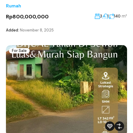
Rumah
Rp800,000,000
m²
3
1
140
Added:
November 8, 2025
For Sale