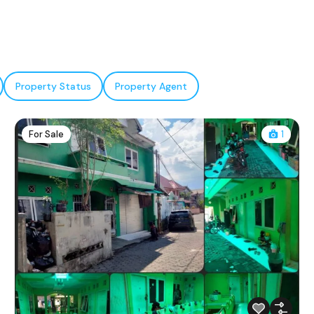
Property Status
Property Agent
For Sale
1