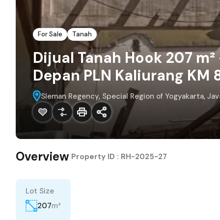
For Sale
Tanah
Dijual Tanah Hook 207 m
Depan PLN Kaliurang KM 
Sleman Regency, Special Region of Yogyakarta, Jav
Overview
|
Property ID :
RH-2025-27
Lot Size
m²
207