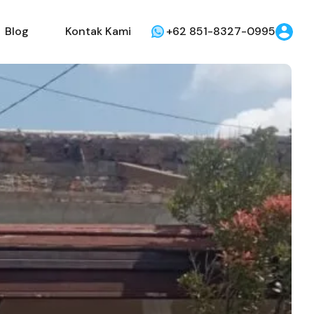
Dijual
Disewakan
Blog
Kontak Kami
Blog
Kontak Kami
+62 851-8327-0995