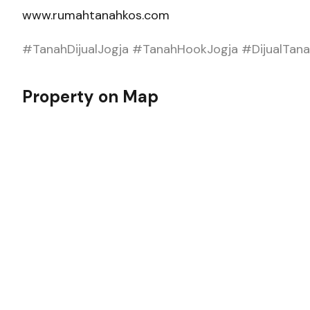
www.rumahtanahkos.com
#TanahDijualJogja #TanahHookJogja #DijualTana
Property on Map