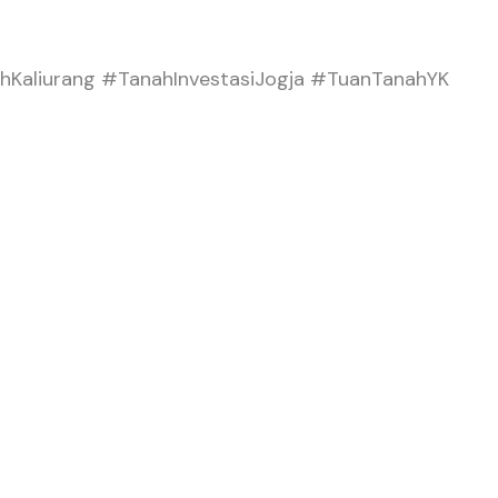
hKaliurang #TanahInvestasiJogja #TuanTanahYK