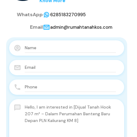
Know More
WhatsApp
6285183270995
Email
admin@rumahtanahkos.com