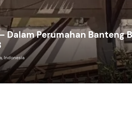
² – Dalam Perumahan Banteng 
8
a, Indonesia