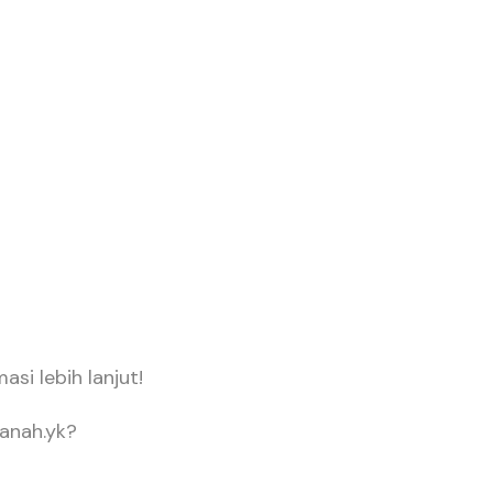
asi lebih lanjut!
tanah.yk?