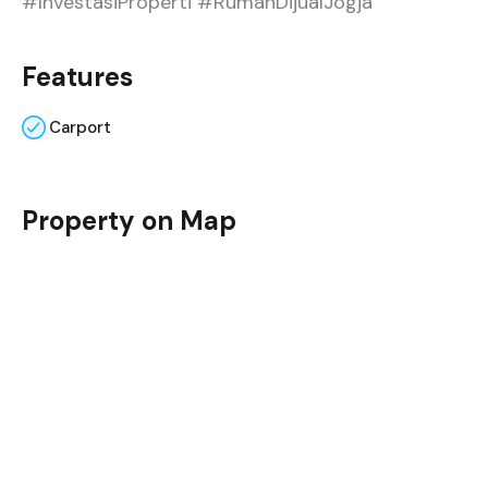
#InvestasiProperti #RumahDijualJogja
Features
Carport
Property on Map