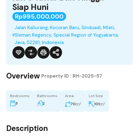
Siap Huni
Rp995,000,000
Jalan Kaliurang, Kocoran Baru, Sinduadi, Mlati,
Sleman Regency, Special Region of Yogyakarta,
Java, 52281, Indonesia
Overview
|
Property ID :
RH-2025-57
Bedrooms
Bathrooms
Area
Lot Size
3
2
m²
m²
70
101
Description