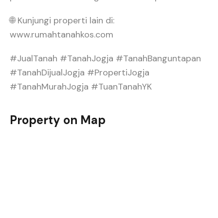
🌐 Kunjungi properti lain di:
www.rumahtanahkos.com
#JualTanah #TanahJogja #TanahBanguntapan
#TanahDijualJogja #PropertiJogja
#TanahMurahJogja #TuanTanahYK
Property on Map