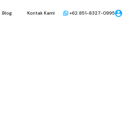
Dijual
Disewakan
Blog
Kontak Kami
Blog
Kontak Kami
+62 851-8327-0995