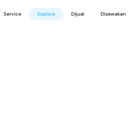
Beranda
Service
Explore
Service
Explore
Dijual
Disewakan