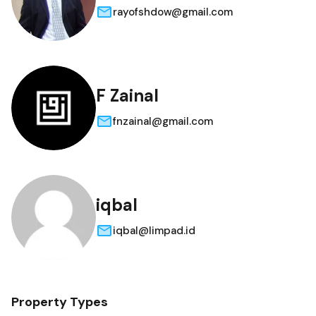
rayofshdow@gmail.com
F Zainal
fnzainal@gmail.com
iqbal
iqbal@limpad.id
Property Types