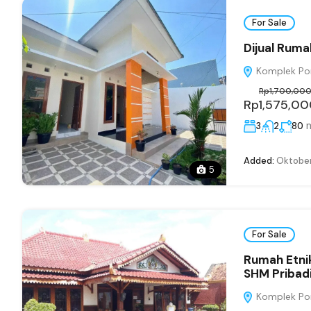
For Sale
Dijual Ruma
Komplek Pon
Rp1,700,00
Rp1,575,0
3
2
80
Added:
Oktober
5
For Sale
Rumah Etnik
SHM Pribad
Komplek Pon