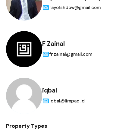
rayofshdow@gmail.com
F Zainal
fnzainal@gmail.com
iqbal
iqbal@limpad.id
Property Types